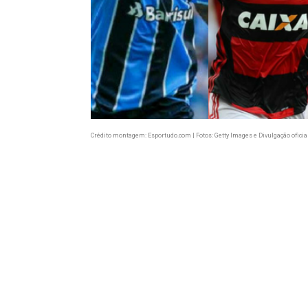
Crédito montagem: Esportudo.com | Fotos: Getty Images e Divulgação oficia