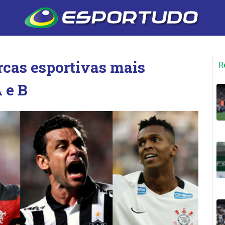
rcas esportivas mais
R
 e B