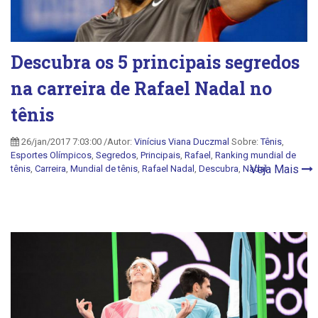
Descubra os 5 principais segredos
na carreira de Rafael Nadal no
tênis
26/jan/2017 7:03:00 /Autor:
Vinícius Viana Duczmal
Sobre:
Tênis
,
Esportes Olímpicos
,
Segredos
,
Principais
,
Rafael
,
Ranking mundial de
Veja Mais
tênis
,
Carreira
,
Mundial de tênis
,
Rafael Nadal
,
Descubra
,
Nadal