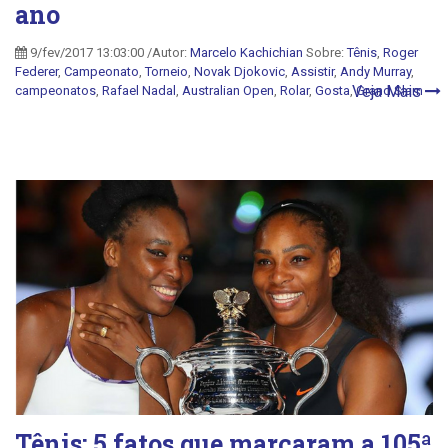
ano
9/fev/2017 13:03:00 /Autor:
Marcelo Kachichian
Sobre:
Tênis
,
Roger
Federer
,
Campeonato
,
Torneio
,
Novak Djokovic
,
Assistir
,
Andy Murray
,
Veja Mais
campeonatos
,
Rafael Nadal
,
Australian Open
,
Rolar
,
Gosta
,
Grand Slam
Tênis: 5 fatos que marcaram a 105ª