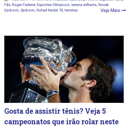
Fãs
,
Roger Federer
,
Esportes Olímpicos
,
serena williams
,
Novak
Veja Mais
Djokovic
,
djokovic
,
Rafael Nadal
,
fã
,
tenistas
Gosta de assistir tênis? Veja 5
campeonatos que irão rolar neste