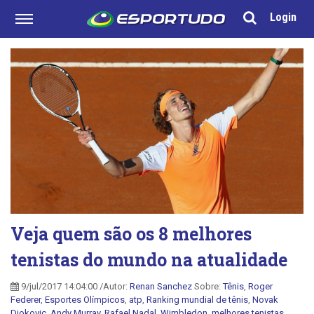
Login
Veja quem são os 8 melhores
tenistas do mundo na atualidade
9/jul/2017 14:04:00 /Autor:
Renan Sanchez
Sobre:
Tênis
,
Roger
Federer
,
Esportes Olímpicos
,
atp
,
Ranking mundial de tênis
,
Novak
Djokovic
,
Andy Murray
,
Rafael Nadal
,
Wimbledon
,
melhores tenistas
,