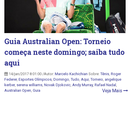
Guia Australian Open: Torneio
começa neste domingo; saiba tudo
aqui
14/jan/2017 8:01:00 /Autor:
Marcelo Kachichian
Sobre:
Tênis
,
Roger
Federer
,
Esportes Olímpicos
,
Domingo
,
Tudo
,
Aqui
,
Torneio
,
angelique
kerber
,
serena williams
,
Novak Djokovic
,
Andy Murray
,
Rafael Nadal
,
Veja Mais
Australian Open
,
Guia