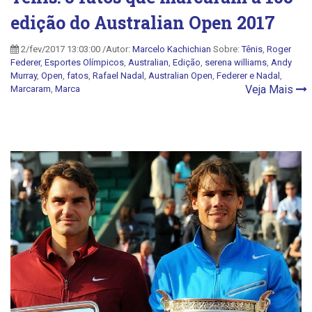
edição do Australian Open 2017
2/fev/2017 13:03:00 /Autor:
Marcelo Kachichian
Sobre:
Tênis
,
Roger
Federer
,
Esportes Olímpicos
,
Australian
,
Edição
,
serena williams
,
Andy
Murray
,
Open
,
fatos
,
Rafael Nadal
,
Australian Open
,
Federer e Nadal
,
Veja Mais
Marcaram
,
Marca