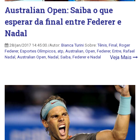
Australian Open: Saiba o que
esperar da final entre Federer e
Nadal
28/jan/2017 14:45:00 /Autor:
Bianca Turini
Sobre:
Tênis
,
Final
,
Roger
Federer
,
Esportes Olímpicos
,
atp
,
Australian
,
Open
,
Federer
,
Entre
,
Rafael
Veja Mais
Nadal
,
Australian Open
,
Nadal
,
Saiba
,
Federer e Nadal