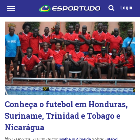
Login
Conheça o futebol em Honduras,
Suriname, Trinidad e Tobago e
Nicarágua
21/set/2016 7:03:00 /Autor:
Matheus Almeida
Sobre:
Futebol
,