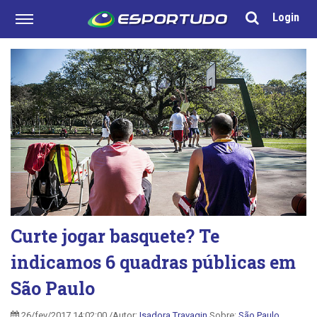
Login
Curte jogar basquete? Te
indicamos 6 quadras públicas em
São Paulo
26/fev/2017 14:02:00 /Autor:
Isadora Travagin
Sobre:
São Paulo
,