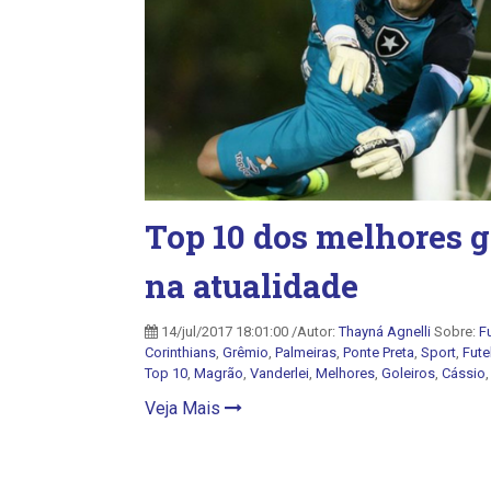
Top 10 dos melhores go
na atualidade
14/jul/2017 18:01:00 /Autor:
Thayná Agnelli
Sobre:
F
Corinthians
,
Grêmio
,
Palmeiras
,
Ponte Preta
,
Sport
,
Fute
Top 10
,
Magrão
,
Vanderlei
,
Melhores
,
Goleiros
,
Cássio
Veja Mais