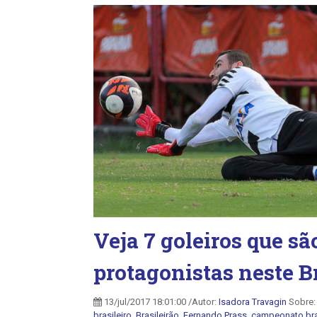
Veja 7 goleiros que sã
protagonistas neste B
13/jul/2017 18:01:00 /Autor:
Isadora Travagin
Sobre
brasileiro
,
Brasileirão
,
Fernando Prass
,
campeonato bra