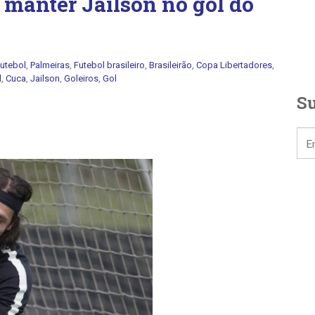
 manter Jailson no gol do
utebol
,
Palmeiras
,
Futebol brasileiro
,
Brasileirão
,
Copa Libertadores
,
l
,
Cuca
,
Jailson
,
Goleiros
,
Gol
Su