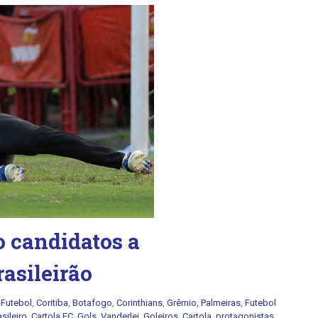
o candidatos a
rasileirão
:
Futebol
,
Coritiba
,
Botafogo
,
Corinthians
,
Grêmio
,
Palmeiras
,
Futebol
sileiro
,
Cartola FC
,
Gols
,
Vanderlei
,
Goleiros
,
Cartola
,
protagonistas
,