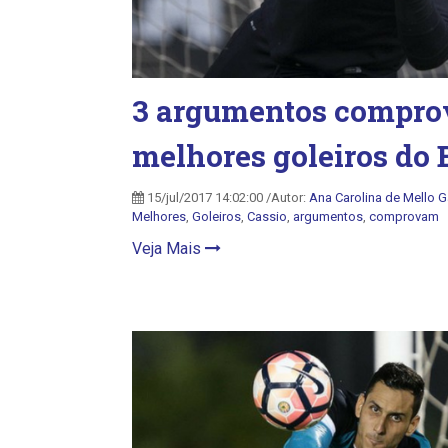
3 argumentos compro
melhores goleiros do 
15/jul/2017 14:02:00 /Autor:
Ana Carolina de Mello 
Melhores
,
Goleiros
,
Cassio
,
argumentos
,
comprovam
Veja Mais