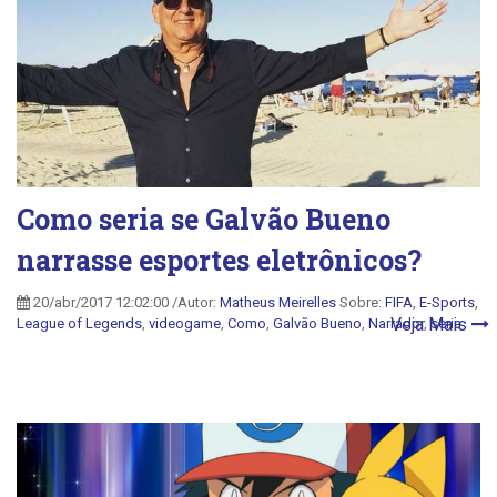
Como seria se Galvão Bueno
narrasse esportes eletrônicos?
20/abr/2017 12:02:00 /Autor:
Matheus Meirelles
Sobre:
FIFA
,
E-Sports
,
Veja Mais
League of Legends
,
videogame
,
Como
,
Galvão Bueno
,
Narrador
,
seria