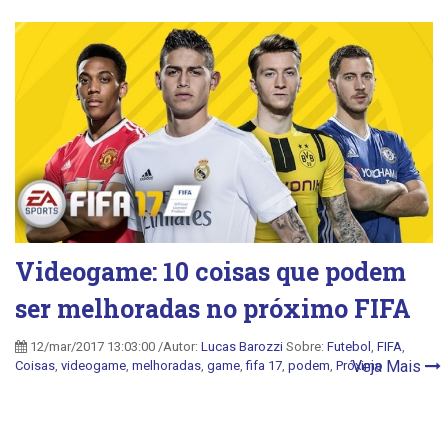
Videogame: 10 coisas que podem
ser melhoradas no próximo FIFA
12/mar/2017 13:03:00 /Autor:
Lucas Barozzi
Sobre:
Futebol
,
FIFA
,
Veja Mais
Coisas
,
videogame
,
melhoradas
,
game
,
fifa 17
,
podem
,
Próximo