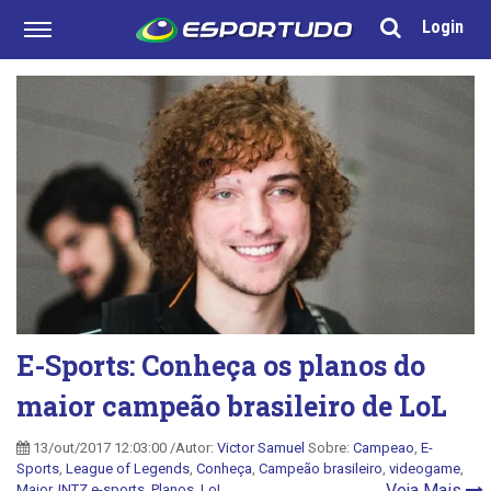
Login
E-Sports: Conheça os planos do
maior campeão brasileiro de LoL
13/out/2017 12:03:00 /Autor:
Victor Samuel
Sobre:
Campeao
,
E-
Sports
,
League of Legends
,
Conheça
,
Campeão brasileiro
,
videogame
,
Veja Mais
Maior
,
INTZ e-sports
,
Planos
,
LoL