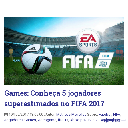
Games: Conheça 5 jogadores
superestimados no FIFA 2017
19/fev/2017 13:05:00 /Autor:
Matheus Meirelles
Sobre:
Futebol
,
FIFA
,
Veja Mais
Jogadores
,
Games
,
videogame
,
fifa 17
,
Xbox
,
ps2
,
PS3
,
Superestimado