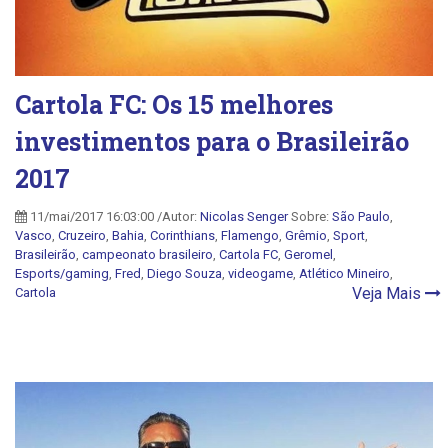
Cartola FC: Os 15 melhores
investimentos para o Brasileirão
2017
11/mai/2017 16:03:00 /Autor:
Nicolas Senger
Sobre:
São Paulo
,
Vasco
,
Cruzeiro
,
Bahia
,
Corinthians
,
Flamengo
,
Grêmio
,
Sport
,
Brasileirão
,
campeonato brasileiro
,
Cartola FC
,
Geromel
,
Esports/gaming
,
Fred
,
Diego Souza
,
videogame
,
Atlético Mineiro
,
Veja Mais
Cartola