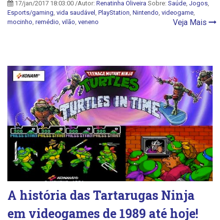
17/jan/2017 18:03:00 /Autor:
Renatinha Oliveira
Sobre:
Saúde
,
Jogos
,
Esports/gaming
,
vida saudável
,
PlayStation
,
Nintendo
,
videogame
,
Veja Mais
mocinho
,
remédio
,
vilão
,
veneno
A história das Tartarugas Ninja
em videogames de 1989 até hoje!