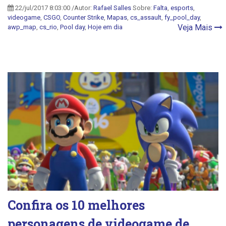
22/jul/2017 8:03:00 /Autor:
Rafael Salles
Sobre:
Falta
,
esports
,
videogame
,
CSGO
,
Counter Strike
,
Mapas
,
cs_assault
,
fy_pool_day
,
Veja Mais
awp_map
,
cs_rio
,
Pool day
,
Hoje em dia
Confira os 10 melhores
personagens de videogame de