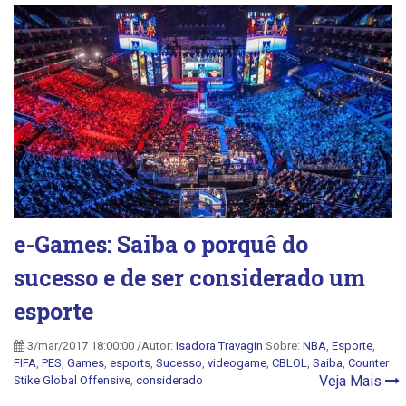
e-Games: Saiba o porquê do
sucesso e de ser considerado um
esporte
3/mar/2017 18:00:00 /Autor:
Isadora Travagin
Sobre:
NBA
,
Esporte
,
FIFA
,
PES
,
Games
,
esports
,
Sucesso
,
videogame
,
CBLOL
,
Saiba
,
Counter
Veja Mais
Stike Global Offensive
,
considerado