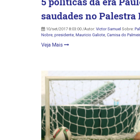
5 políticas da era Pa
saudades no Palestra I
10/set/2017 8:03:00 /Autor:
Victor Samuel
Sobre:
Pa
Nobre
,
presidente
,
Mauricio Galiote
,
Camisa do Palmei
Veja Mais