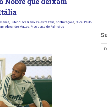
ulo Nobre que deixam
tália
lmeiras
,
Futebol brasileiro
,
Palestra Itália
,
contratações
,
Cuca
,
Paulo
ras
,
Alexandre Mattos
,
Presidente do Palmeiras
Su