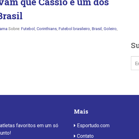
vam que Cássio é um dos
Brasil
Gama
Sobre:
Futebol
,
Corinthians
,
Futebol brasileiro
,
Brasil
,
Goleiro
,
Su
Mais
 atletas favoritos em um só
Esportudo.com
junto!
Contato