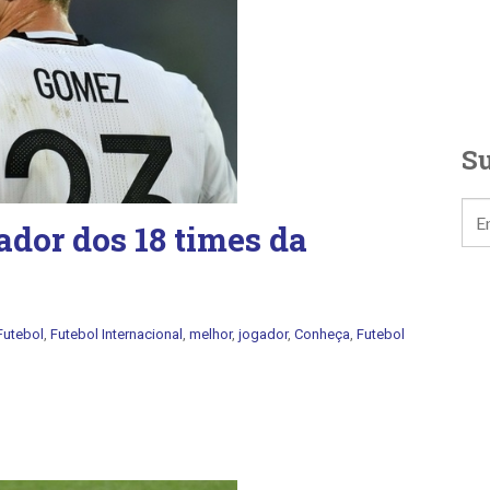
Su
dor dos 18 times da
Futebol
,
Futebol Internacional
,
melhor
,
jogador
,
Conheça
,
Futebol