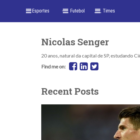
_ Esportes
-- _ Futebol
___ Times
Nicolas Senger
20 anos, natural da capital de SP, estudando 
Find me on:
Recent Posts