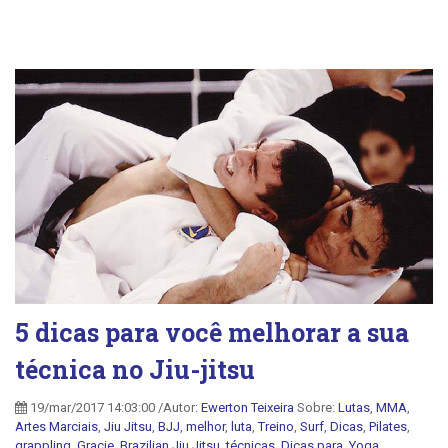
5 dicas para você melhorar a sua
técnica no Jiu-jitsu
19/mar/2017 14:03:00 /Autor:
Ewerton Teixeira
Sobre:
Lutas
,
MMA
,
Artes Marciais
,
Jiu Jitsu
,
BJJ
,
melhor
,
luta
,
Treino
,
Surf
,
Dicas
,
Pilates
,
grappling
,
Gracie
,
Brazilian Jiu Jitsu
,
técnicas
,
Dicas para
,
Yoga
,