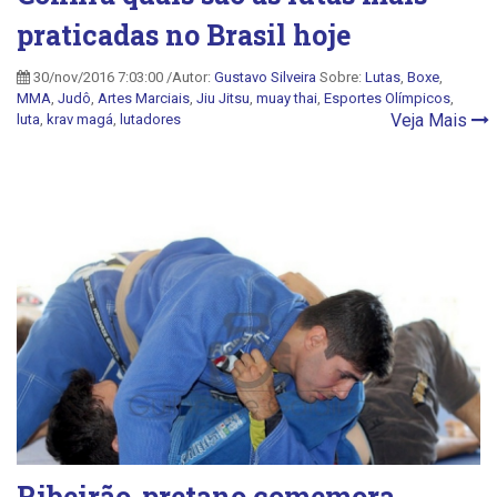
praticadas no Brasil hoje
30/nov/2016 7:03:00 /Autor:
Gustavo Silveira
Sobre:
Lutas
,
Boxe
,
MMA
,
Judô
,
Artes Marciais
,
Jiu Jitsu
,
muay thai
,
Esportes Olímpicos
,
Veja Mais
luta
,
krav magá
,
lutadores
Ribeirão-pretano comemora