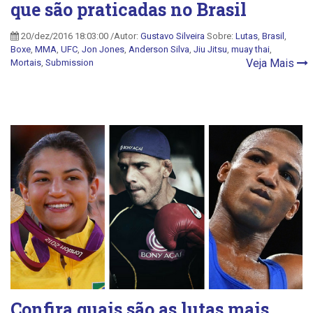
que são praticadas no Brasil
20/dez/2016 18:03:00 /Autor:
Gustavo Silveira
Sobre:
Lutas
,
Brasil
,
Boxe
,
MMA
,
UFC
,
Jon Jones
,
Anderson Silva
,
Jiu Jitsu
,
muay thai
,
Veja Mais
Mortais
,
Submission
Confira quais são as lutas mais