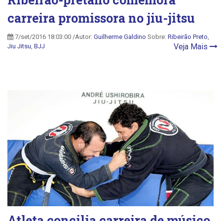
carreira promissora no jiu-jitsu
7/set/2016 18:03:00 /Autor:
Guilherme Galdino
Sobre:
Ribeirão Preto
,
Veja Mais
Jiu Jitsu
,
BJJ
Atleta concilia carreira de músico