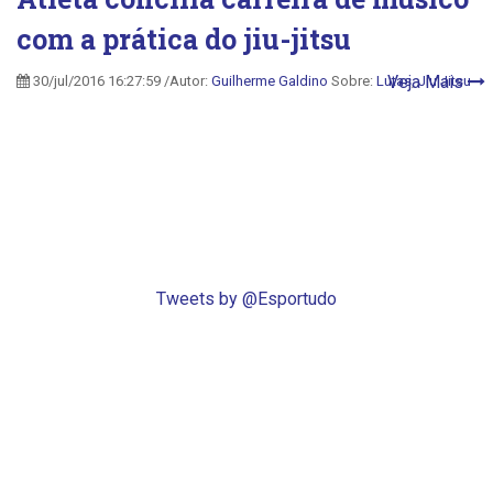
com a prática do jiu-jitsu
Veja Mais
30/jul/2016 16:27:59 /Autor:
Guilherme Galdino
Sobre:
Lutas
,
Jiu Jitsu
Tweets by @Esportudo