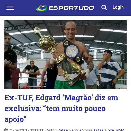
Login
Ex-TUF, Edgard 'Magrão' diz em
exclusiva: “tem muito pouco
apoio”
21/fev/2017 12:00:00 /Autor:
Rafael Santos
Sobre:
Lutas
,
Boxe
,
MMA
,