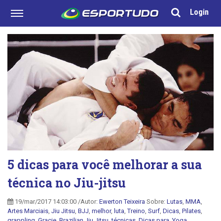
Login
5 dicas para você melhorar a sua
técnica no Jiu-jitsu
19/mar/2017 14:03:00 /Autor:
Ewerton Teixeira
Sobre:
Lutas
,
MMA
,
Artes Marciais
,
Jiu Jitsu
,
BJJ
,
melhor
,
luta
,
Treino
,
Surf
,
Dicas
,
Pilates
,
grappling
,
Gracie
,
Brazilian Jiu Jitsu
,
técnicas
,
Dicas para
,
Yoga
,