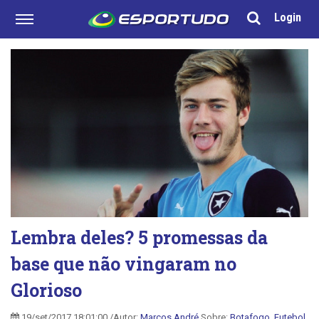
Login
Lembra deles? 5 promessas da
base que não vingaram no
Glorioso
19/set/2017 18:01:00 /Autor:
Marcos André
Sobre:
Botafogo
,
Futebol