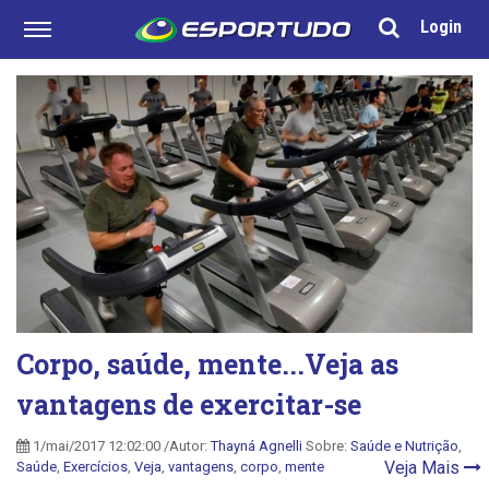
Login
Corpo, saúde, mente...Veja as
vantagens de exercitar-se
1/mai/2017 12:02:00 /Autor:
Thayná Agnelli
Sobre:
Saúde e Nutrição
,
Veja Mais
Saúde
,
Exercícios
,
Veja
,
vantagens
,
corpo
,
mente