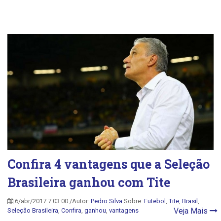
Confira 4 vantagens que a Seleção
Brasileira ganhou com Tite
6/abr/2017 7:03:00 /Autor:
Pedro Silva
Sobre:
Futebol
,
Tite
,
Brasil
,
Veja Mais
Seleção Brasileira
,
Confira
,
ganhou
,
vantagens