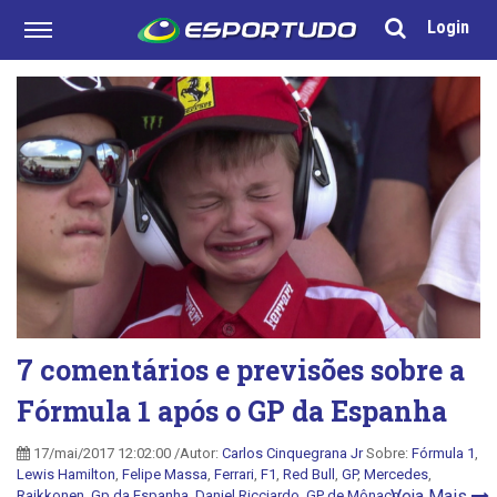
Login
7 comentários e previsões sobre a
Fórmula 1 após o GP da Espanha
17/mai/2017 12:02:00 /Autor:
Carlos Cinquegrana Jr
Sobre:
Fórmula 1
,
Lewis Hamilton
,
Felipe Massa
,
Ferrari
,
F1
,
Red Bull
,
GP
,
Mercedes
,
Veja Mais
Raikkonen
,
Gp da Espanha
,
Daniel Ricciardo
,
GP de Mônaco