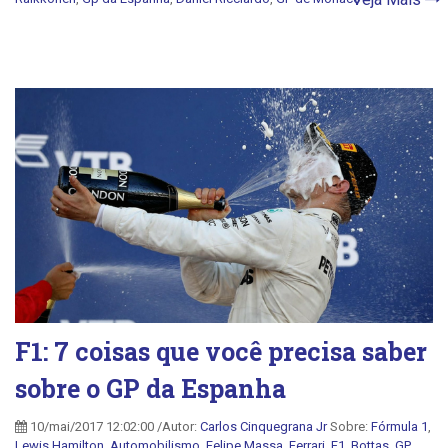
F1: 7 coisas que você precisa saber
sobre o GP da Espanha
10/mai/2017 12:02:00 /Autor:
Carlos Cinquegrana Jr
Sobre:
Fórmula 1
,
Lewis Hamilton
,
Automobilismo
,
Felipe Massa
,
Ferrari
,
F1
,
Bottas
,
GP
,