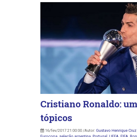
Cristiano Ronaldo: um
tópicos
16/fev/2017 21:00:00 /Autor:
Gustavo Henrique Cruz
Eurocopa
,
seleção argentina
,
Portugal
,
UEFA
,
FIFA
,
Ron