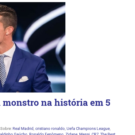
 monstro na história em 5
Sobre:
Real Madrid
,
cristiano ronaldo
,
Uefa Champions League
,
aldinho Gaúcho
,
Ronaldo Fenômeno
,
Zidane
,
Messi
,
CR7
,
The Best