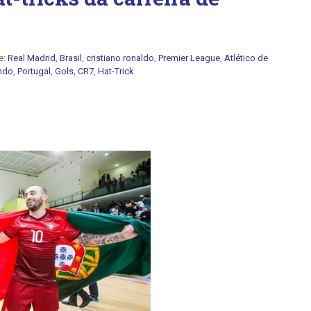
e:
Real Madrid
,
Brasil
,
cristiano ronaldo
,
Premier League
,
Atlético de
ndo
,
Portugal
,
Gols
,
CR7
,
Hat-Trick