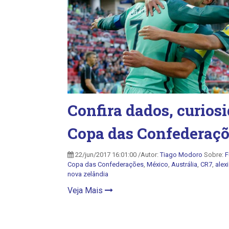
Confira dados, curios
Copa das Confederaç
22/jun/2017 16:01:00 /Autor:
Tiago Modoro
Sobre:
F
Copa das Confederações
,
México
,
Austrália
,
CR7
,
alex
nova zelândia
Veja Mais