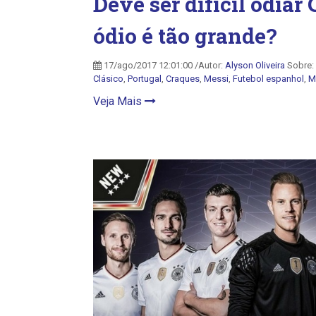
Deve ser difícil odiar
ódio é tão grande?
17/ago/2017 12:01:00 /Autor:
Alyson Oliveira
Sobre:
Clásico
,
Portugal
,
Craques
,
Messi
,
Futebol espanhol
,
M
Veja Mais