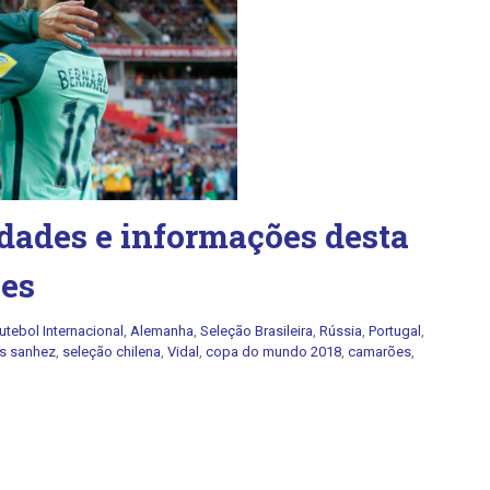
idades e informações desta
ões
utebol Internacional
,
Alemanha
,
Seleção Brasileira
,
Rússia
,
Portugal
,
is sanhez
,
seleção chilena
,
Vidal
,
copa do mundo 2018
,
camarões
,