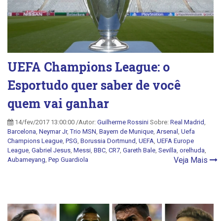
UEFA Champions League: o
Esportudo quer saber de você
quem vai ganhar
14/fev/2017 13:00:00 /Autor:
Guilherme Rossini
Sobre:
Real Madrid
,
Barcelona
,
Neymar Jr
,
Trio MSN
,
Bayern de Munique
,
Arsenal
,
Uefa
Champions League
,
PSG
,
Borussia Dortmund
,
UEFA
,
UEFA Europe
League
,
Gabriel Jesus
,
Messi
,
BBC
,
CR7
,
Gareth Bale
,
Sevilla
,
orelhuda
,
Veja Mais
Aubameyang
,
Pep Guardiola