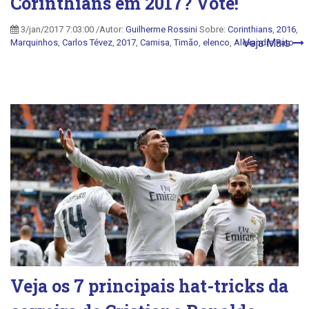
Corinthians em 2017? Vote!
3/jan/2017 7:03:00 /Autor:
Guilherme Rossini
Sobre:
Corinthians
,
2016
,
Veja Mais
Marquinhos
,
Carlos Tévez
,
2017
,
Camisa
,
Timão
,
elenco
,
Alexandre Pato
Veja os 7 principais hat-tricks da