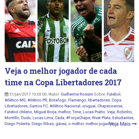
Veja o melhor jogador de cada
time na Copa Libertadores 2017
31/jan/2017 13:03:00 /Autor:
Guilherme Rossini
Sobre:
Futebol
,
Atlético MG
,
Atlético PR
,
Botafogo
,
Flamengo
,
libertadores
,
Copa
Libertadores
,
Santos FC
,
Atlético Nacional
,
uruguai
,
Chapecoense
,
Futebol chileno
,
Miguel Borja
,
melhor
,
Time
,
Lucas Pratto
,
Veja
,
Robinho
,
Montillo
,
Dudu
,
Lucas Lima
,
Cada
,
#ForçaChape
,
River Plate
,
Estudiantes
,
Veja Mais
Diego Polenta
,
Diego Ribas
,
gávea
,
o melhor
,
melhor jogador