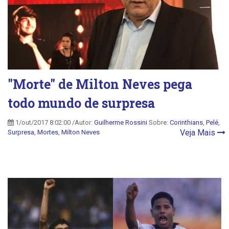
"Morte" de Milton Neves pega
todo mundo de surpresa
1/out/2017 8:02:00 /Autor:
Guilherme Rossini
Sobre:
Corinthians
,
Pelé
,
Veja Mais
Surpresa
,
Mortes
,
Milton Neves