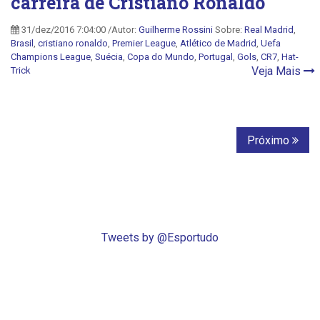
carreira de Cristiano Ronaldo
31/dez/2016 7:04:00 /Autor:
Guilherme Rossini
Sobre:
Real Madrid
,
Brasil
,
cristiano ronaldo
,
Premier League
,
Atlético de Madrid
,
Uefa
Champions League
,
Suécia
,
Copa do Mundo
,
Portugal
,
Gols
,
CR7
,
Hat-
Veja Mais
Trick
Próximo
Tweets by @Esportudo