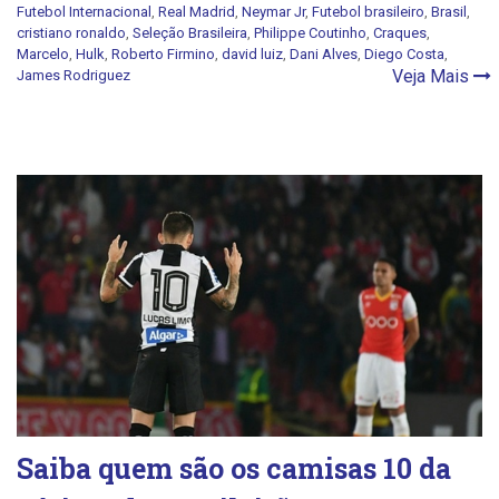
Futebol Internacional
,
Real Madrid
,
Neymar Jr
,
Futebol brasileiro
,
Brasil
,
cristiano ronaldo
,
Seleção Brasileira
,
Philippe Coutinho
,
Craques
,
Marcelo
,
Hulk
,
Roberto Firmino
,
david luiz
,
Dani Alves
,
Diego Costa
,
Veja Mais
James Rodriguez
Saiba quem são os camisas 10 da