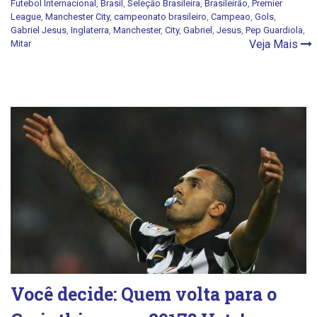
Futebol Internacional
,
Brasil
,
Seleção Brasileira
,
Brasileirão
,
Premier
League
,
Manchester City
,
campeonato brasileiro
,
Campeao
,
Gols
,
Gabriel Jesus
,
Inglaterra
,
Manchester
,
City
,
Gabriel
,
Jesus
,
Pep Guardiola
,
Veja Mais
Mitar
Você decide: Quem volta para o