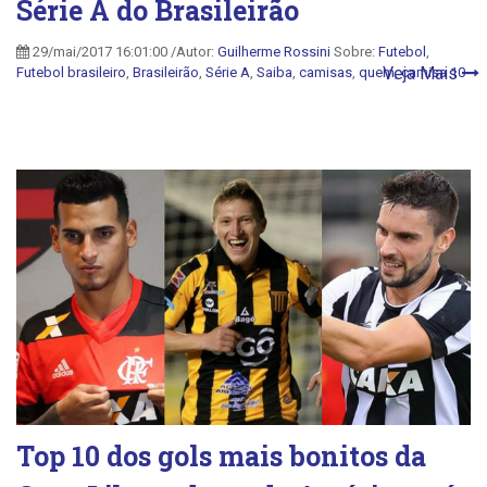
Série A do Brasileirão
29/mai/2017 16:01:00 /Autor:
Guilherme Rossini
Sobre:
Futebol
,
Veja Mais
Futebol brasileiro
,
Brasileirão
,
Série A
,
Saiba
,
camisas
,
quem
,
camisa 10
Top 10 dos gols mais bonitos da