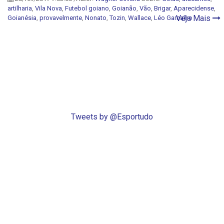
artilharia
,
Vila Nova
,
Futebol goiano
,
Goianão
,
Vão
,
Brigar
,
Aparecidense
,
Veja Mais
Goianésia
,
provavelmente
,
Nonato
,
Tozin
,
Wallace
,
Léo Gamalho
Tweets by @Esportudo