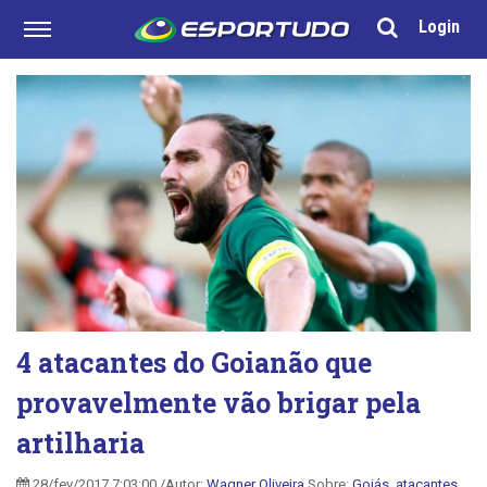
Login
4 atacantes do Goianão que
provavelmente vão brigar pela
artilharia
28/fev/2017 7:03:00 /Autor:
Wagner Oliveira
Sobre:
Goiás
,
atacantes
,