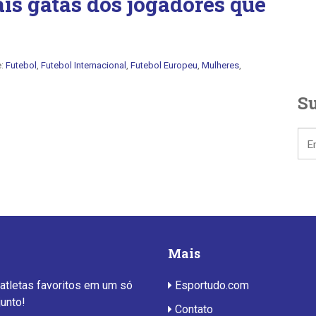
is gatas dos jogadores que
e:
Futebol
,
Futebol Internacional
,
Futebol Europeu
,
Mulheres
,
Su
Mais
 atletas favoritos em um só
Esportudo.com
junto!
Contato