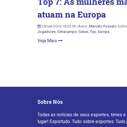
Top 7: As mulheres ma
atuam na Europa
29/set/2016 18:03:00 /Autor:
Marcelo Possato
Sobr
Jogadores
,
Extracampo
,
Gatas
,
Top
,
Europa
Veja Mais
Sobre Nós
Todas as notícias de seus esportes, times e
lugar! Esportudo. Tudo sobre esportes. Tudo 