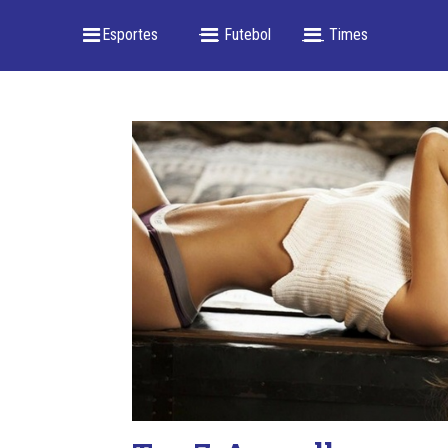
_ Esportes
-- _ Futebol
___ Times