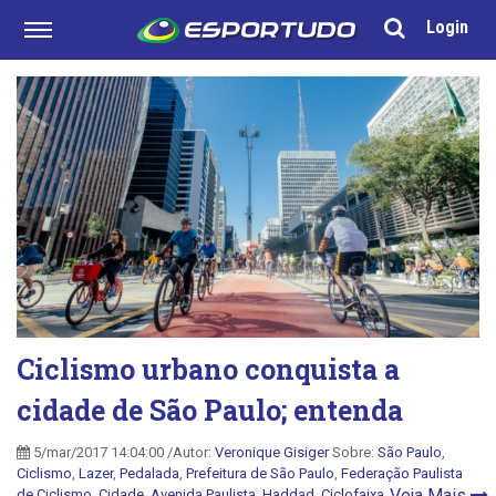
Login
Ciclismo urbano conquista a
cidade de São Paulo; entenda
5/mar/2017 14:04:00 /Autor:
Veronique Gisiger
Sobre:
São Paulo
,
Ciclismo
,
Lazer
,
Pedalada
,
Prefeitura de São Paulo
,
Federação Paulista
Veja Mais
de Ciclismo
,
Cidade
,
Avenida Paulista
,
Haddad
,
Ciclofaixa