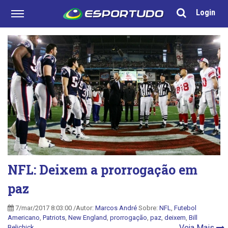
Login
NFL: Deixem a prorrogação em
paz
7/mar/2017 8:03:00 /Autor:
Marcos André
Sobre:
NFL
,
Futebol
Americano
,
Patriots
,
New England
,
prorrogação
,
paz
,
deixem
,
Bill
Veja Mais
Belichick