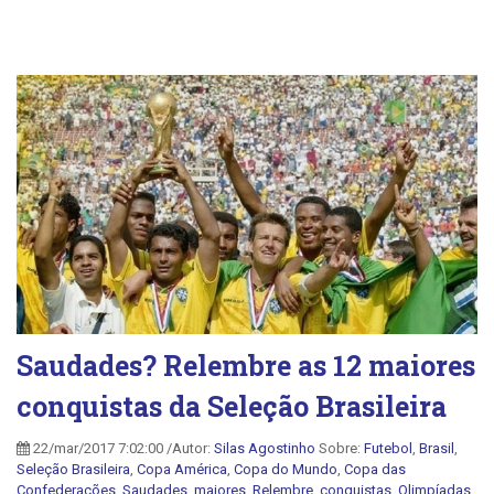
Saudades? Relembre as 12 maiores
conquistas da Seleção Brasileira
22/mar/2017 7:02:00 /Autor:
Silas Agostinho
Sobre:
Futebol
,
Brasil
,
Seleção Brasileira
,
Copa América
,
Copa do Mundo
,
Copa das
Confederações
,
Saudades
,
maiores
,
Relembre
,
conquistas
,
Olimpíadas