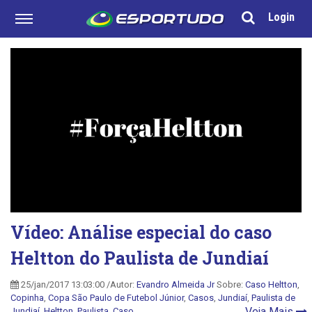
Login
Vídeo: Análise especial do caso
Heltton do Paulista de Jundiaí
25/jan/2017 13:03:00 /Autor:
Evandro Almeida Jr
Sobre:
Caso Heltton
,
Copinha
,
Copa São Paulo de Futebol Júnior
,
Casos
,
Jundiaí
,
Paulista de
Veja Mais
Jundiaí
,
Heltton
,
Paulista
,
Caso