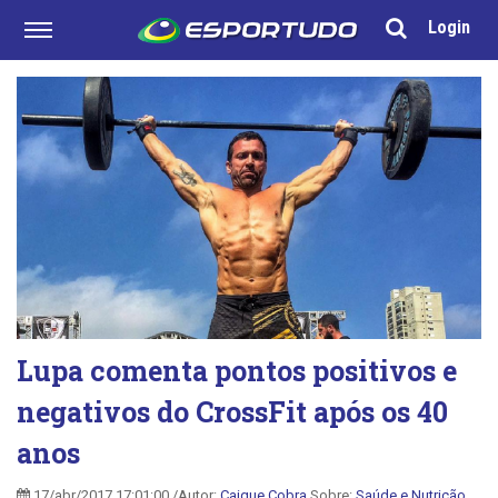
Login
Lupa comenta pontos positivos e
negativos do CrossFit após os 40
anos
17/abr/2017 17:01:00 /Autor:
Caique Cobra
Sobre:
Saúde e Nutrição
,