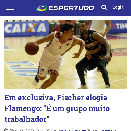
Login
Em exclusiva, Fischer elogia
Flamengo: "É um grupo muito
trabalhador”
28/abr/2017 12:02:00 /Autor:
Isadora Travagin
Sobre:
Flamengo
,