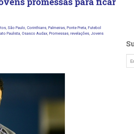
ovens promessas para ficar
tos
,
São Paulo
,
Corinthians
,
Palmeiras
,
Ponte Preta
,
Futebol
to Paulista
,
Osasco Audax
,
Promessas
,
revelações
,
Jovens
Su