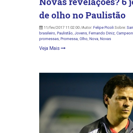
Novas revelações? 6 j
de olho no Paulistão
11/fev/2017 11:02:00 /Autor:
Felipe Picoli
Sobre:
San
brasileiro
,
Paulistão
,
Jovens
,
Fernando Diniz
,
Campeona
promessas
,
Promessa
,
Olho
,
Nova
,
Novas
Veja Mais