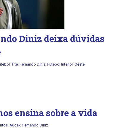
nando Diniz deixa dúvidas
e
utebol
,
Tite
,
Fernando Diniz
,
Futebol Interior
,
Oeste
nos ensina sobre a vida
ntos
,
Audax
,
Fernando Diniz