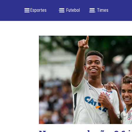
_ Esportes
-- _ Futebol
___ Times