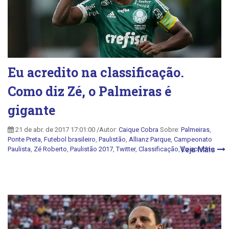
Eu acredito na classificação.
Como diz Zé, o Palmeiras é
gigante
21 de abr. de 2017 17:01:00 /Autor:
Caique Cobra
Sobre:
Palmeiras
,
Ponte Preta
,
Futebol brasileiro
,
Paulistão
,
Allianz Parque
,
Campeonato
Veja Mais
Paulista
,
Zé Roberto
,
Paulistão 2017
,
Twitter
,
Classificação
,
Eu acredito