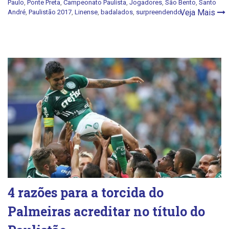
Paulo
,
Ponte Preta
,
Campeonato Paulista
,
Jogadores
,
São Bento
,
Santo
Veja Mais
André
,
Paulistão 2017
,
Linense
,
badalados
,
surpreendendo
4 razões para a torcida do
Palmeiras acreditar no título do