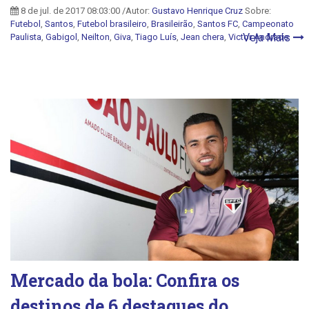
8 de jul. de 2017 08:03:00 /Autor:
Gustavo Henrique Cruz
Sobre:
Futebol
,
Santos
,
Futebol brasileiro
,
Brasileirão
,
Santos FC
,
Campeonato
Veja Mais
Paulista
,
Gabigol
,
Neilton
,
Giva
,
Tiago Luís
,
Jean chera
,
Victor Andrade
Mercado da bola: Confira os
destinos de 6 destaques do