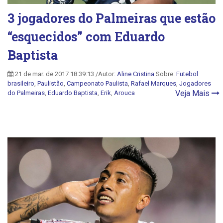
3 jogadores do Palmeiras que estão
“esquecidos” com Eduardo
Baptista
21 de mar. de 2017 18:39:13 /Autor:
Aline Cristina
Sobre:
Futebol
brasileiro
,
Paulistão
,
Campeonato Paulista
,
Rafael Marques
,
Jogadores
Veja Mais
do Palmeiras
,
Eduardo Baptista
,
Erik
,
Arouca