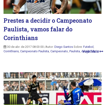
Prestes a decidir o Campeonato
Paulista, vamos falar do
Corinthians
30 de abr. de 2017 08:03:00 /Autor:
Diego Santos
Sobre:
Futebol
,
Veja Mais
Corinthians
,
Campeonato Paulista
,
Campeonato
,
Paulista
,
decidir
,
vamos