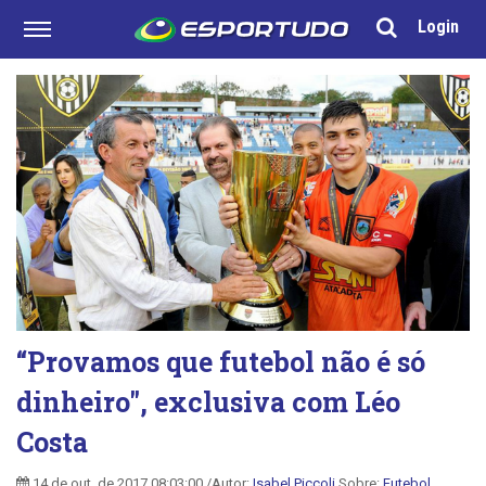
Login
“Provamos que futebol não é só
dinheiro", exclusiva com Léo
Costa
14 de out. de 2017 08:03:00 /Autor:
Isabel Piccoli
Sobre:
Futebol