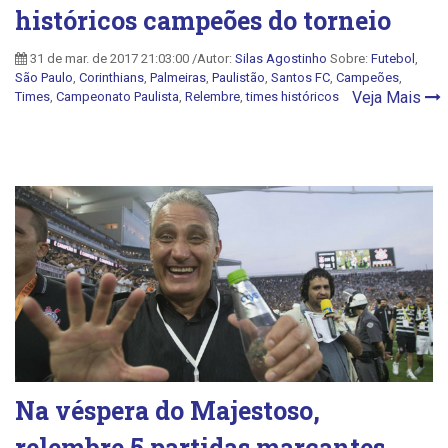
históricos campeões do torneio
31 de mar. de 2017 21:03:00 /Autor:
Silas Agostinho
Sobre:
Futebol
,
São Paulo
,
Corinthians
,
Palmeiras
,
Paulistão
,
Santos FC
,
Campeões
,
Veja Mais
Times
,
Campeonato Paulista
,
Relembre
,
times históricos
Na véspera do Majestoso,
relembre 5 partidas marcantes