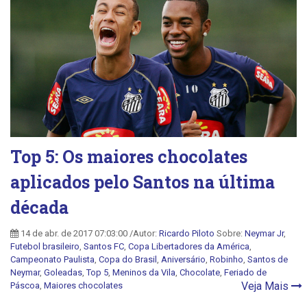
Top 5: Os maiores chocolates
aplicados pelo Santos na última
década
14 de abr. de 2017 07:03:00 /Autor:
Ricardo Piloto
Sobre:
Neymar Jr
,
Futebol brasileiro
,
Santos FC
,
Copa Libertadores da América
,
Campeonato Paulista
,
Copa do Brasil
,
Aniversário
,
Robinho
,
Santos de
Neymar
,
Goleadas
,
Top 5
,
Meninos da Vila
,
Chocolate
,
Feriado de
Veja Mais
Páscoa
,
Maiores chocolates