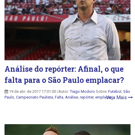
Análise do repórter: Afinal, o que
falta para o São Paulo emplacar?
19 de abr. de 2017 17:01:00 /Autor:
Tiago Modoro
Sobre:
Futebol
,
São
Veja Mais
Paulo
,
Campeonato Paulista
,
Falta
,
Análise
,
repórter
,
emplacar