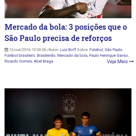
Mercado da bola: 3 posições que o
São Paulo precisa de reforços
12/out/2016 13:03:00 /Autor:
Luiz Boff
Sobre:
Futebol
,
São Paulo
,
Futebol brasileiro
,
Brasileirão
,
Mercado da bola
,
Paulo Henrique Ganso
,
Veja Mais
Ricardo Gomes
,
Abel Braga