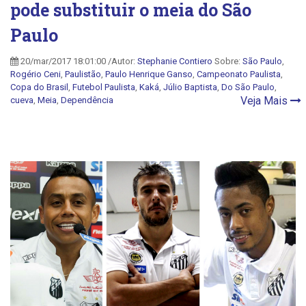
pode substituir o meia do São
Paulo
20/mar/2017 18:01:00 /Autor:
Stephanie Contiero
Sobre:
São Paulo
,
Rogério Ceni
,
Paulistão
,
Paulo Henrique Ganso
,
Campeonato Paulista
,
Copa do Brasil
,
Futebol Paulista
,
Kaká
,
Júlio Baptista
,
Do São Paulo
,
Veja Mais
cueva
,
Meia
,
Dependência