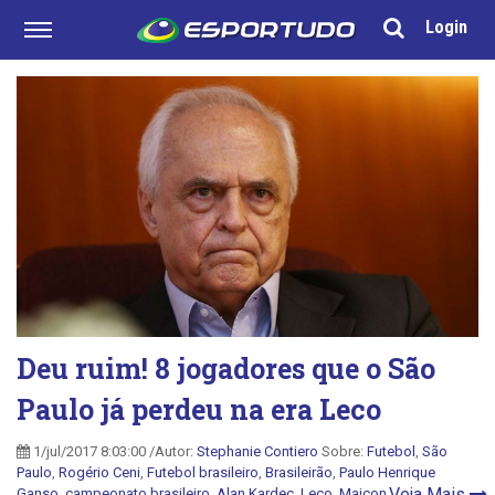
Login
Deu ruim! 8 jogadores que o São
Paulo já perdeu na era Leco
1/jul/2017 8:03:00 /Autor:
Stephanie Contiero
Sobre:
Futebol
,
São
Paulo
,
Rogério Ceni
,
Futebol brasileiro
,
Brasileirão
,
Paulo Henrique
Veja Mais
Ganso
,
campeonato brasileiro
,
Alan Kardec
,
Leco
,
Maicon