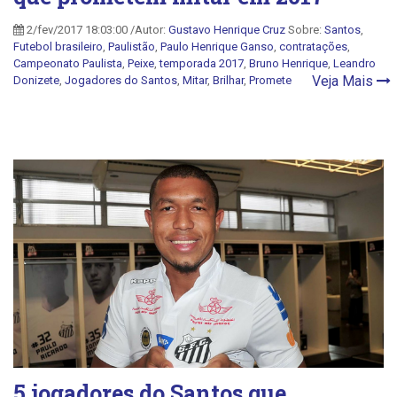
2/fev/2017 18:03:00 /Autor:
Gustavo Henrique Cruz
Sobre:
Santos
,
Futebol brasileiro
,
Paulistão
,
Paulo Henrique Ganso
,
contratações
,
Campeonato Paulista
,
Peixe
,
temporada 2017
,
Bruno Henrique
,
Leandro
Veja Mais
Donizete
,
Jogadores do Santos
,
Mitar
,
Brilhar
,
Promete
5 jogadores do Santos que