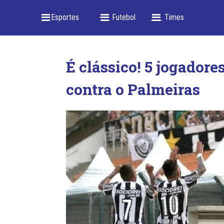
_ Esportes
-- _ Futebol
___ Times
É clássico! 5 jogadore
contra o Palmeiras