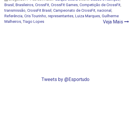
Brasil
,
Brasileiros
,
CrossFit
,
CrossFit Games
,
Competição de CrossFit
,
transmissão
,
CrossFit Brasil
,
Campeonato de CrossFit
,
nacional
,
Referência
,
Cris Tourinho
,
representantes
,
Luiza Marques
,
Guilherme
Veja Mais
Malheiros
,
Tiago Lopes
Tweets by @Esportudo