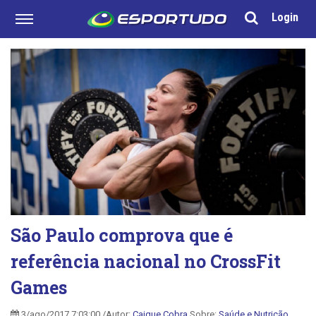
Login
São Paulo comprova que é
referência nacional no CrossFit
Games
3/ago/2017 7:03:00 /Autor:
Caique Cobra
Sobre:
Saúde e Nutrição
,