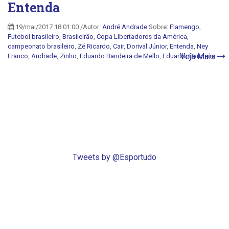
Entenda
19/mai/2017 18:01:00 /Autor:
André Andrade
Sobre:
Flamengo
,
Futebol brasileiro
,
Brasileirão
,
Copa Libertadores da América
,
campeonato brasileiro
,
Zé Ricardo
,
Cair
,
Dorival Júnior
,
Entenda
,
Ney
Veja Mais
Franco
,
Andrade
,
Zinho
,
Eduardo Bandeira de Mello
,
Eduardo Bandeira
Tweets by @Esportudo