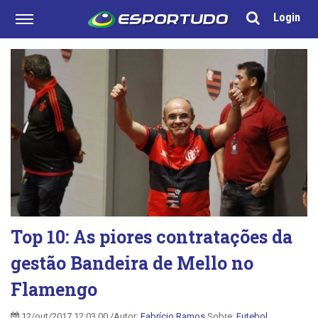
Login
Top 10: As piores contratações da
gestão Bandeira de Mello no
Flamengo
12/out/2017 12:03:00 /Autor:
Fabrício Ramos
Sobre:
Futebol
,