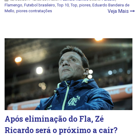
Flamengo
,
Futebol brasileiro
,
Top 10
,
Top
,
piores
,
Eduardo Bandeira de
Veja Mais
Mello
,
piores contratações
Após eliminação do Fla, Zé
Ricardo será o próximo a cair?