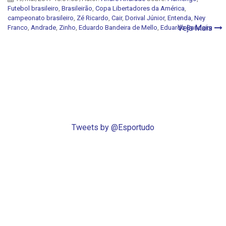
Futebol brasileiro
,
Brasileirão
,
Copa Libertadores da América
,
campeonato brasileiro
,
Zé Ricardo
,
Cair
,
Dorival Júnior
,
Entenda
,
Ney
Veja Mais
Franco
,
Andrade
,
Zinho
,
Eduardo Bandeira de Mello
,
Eduardo Bandeira
Tweets by @Esportudo