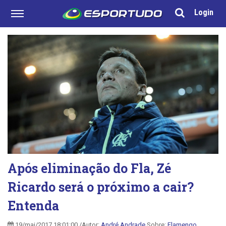
Login
Após eliminação do Fla, Zé
Ricardo será o próximo a cair?
Entenda
19/mai/2017 18:01:00 /Autor:
André Andrade
Sobre:
Flamengo
,