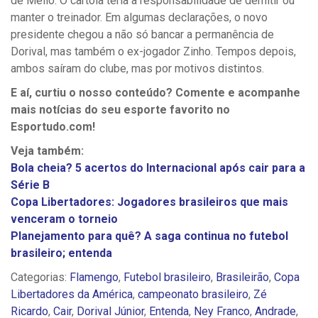
de Mello. O cartola teria a responsabilidade de demitir ou
manter o treinador. Em algumas declarações, o novo
presidente chegou a não só bancar a permanência de
Dorival, mas também o ex-jogador Zinho. Tempos depois,
ambos saíram do clube, mas por motivos distintos.
E aí, curtiu o nosso conteúdo? Comente e acompanhe
mais notícias do seu esporte favorito no
Esportudo.com!
Veja também:
Bola cheia? 5 acertos do Internacional após cair para a
Série B
Copa Libertadores: Jogadores brasileiros que mais
venceram o torneio
Planejamento para quê? A saga continua no futebol
brasileiro; entenda
Categorias:
Flamengo
,
Futebol brasileiro
,
Brasileirão
,
Copa
Libertadores da América
,
campeonato brasileiro
,
Zé
Ricardo
,
Cair
,
Dorival Júnior
,
Entenda
,
Ney Franco
,
Andrade
,