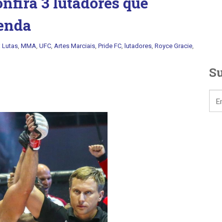
fira 3 lutadores que
tenda
:
Lutas
,
MMA
,
UFC
,
Artes Marciais
,
Pride FC
,
lutadores
,
Royce Gracie
,
Su