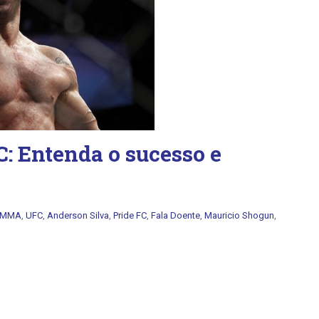
C: Entenda o sucesso e
MMA
,
UFC
,
Anderson Silva
,
Pride FC
,
Fala Doente
,
Mauricio Shogun
,