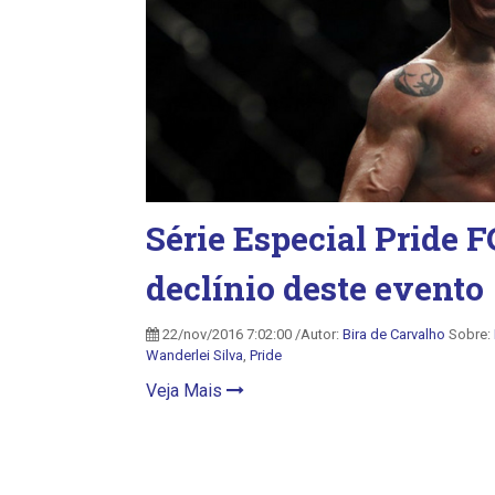
Série Especial Pride F
declínio deste evento
22/nov/2016 7:02:00 /Autor:
Bira de Carvalho
Sobre:
Wanderlei Silva
,
Pride
Veja Mais