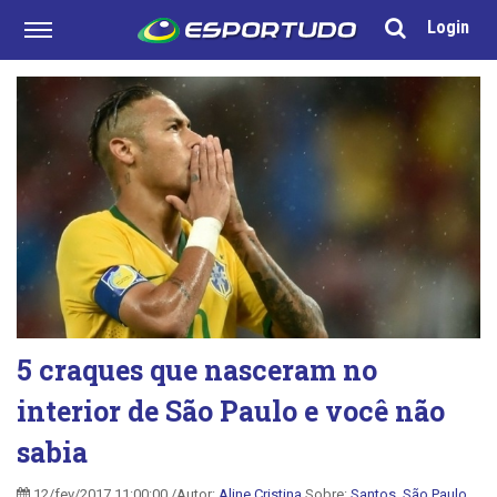
Login
5 craques que nasceram no
interior de São Paulo e você não
sabia
12/fev/2017 11:00:00 /Autor:
Aline Cristina
Sobre:
Santos
,
São Paulo
,