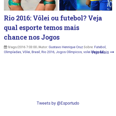
Rio 2016: Vôlei ou futebol? Veja
qual esporte temos mais
chance nos Jogos
9/ago/2016 7:03:00 /Autor:
Gustavo Henrique Cruz
Sobre:
Futebol
,
Veja Mais
Olimpíadas
,
Vôlei
,
Brasil
,
Rio 2016
,
Jogos Olímpicos
,
volei de praia
Tweets by @Esportudo