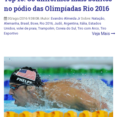
no pódio das Olimpíadas Rio 2016
30/ago/2016 9:38:08 /Autor:
Evandro Almeida Jr
Sobre:
Natação
,
Alemanha
,
Brasil
,
Boxe
,
Rio 2016
,
Judô
,
Argentina
,
Itália
,
Estados
Unidos
,
volei de praia
,
Trampolim
,
Coreia do Sul
,
Tiro com Arco
,
Tiro
Veja Mais
Esportivo