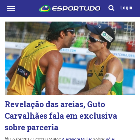
Login
Revelação das areias, Guto
Carvalhães fala em exclusiva
sobre parceria
17/abr/2017 12:02:00 /Autor:
Alexandre Muller
Sobre:
Vôlei
,