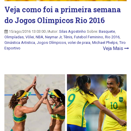
Veja como foi a primeira semana
do Jogos Olímpicos Rio 2016
15/ago/2016 13:03:00 /Autor:
Silas Agostinho
Sobre:
Basquete
,
Olimpíadas
,
Vôlei
,
NBA
,
Neymar Jr
,
Tênis
,
Futebol Feminino
,
Rio 2016
,
Ginástica Artistica
,
Jogos Olímpicos
,
volei de praia
,
Michael Phelps
,
Tiro
Veja Mais
Esportivo