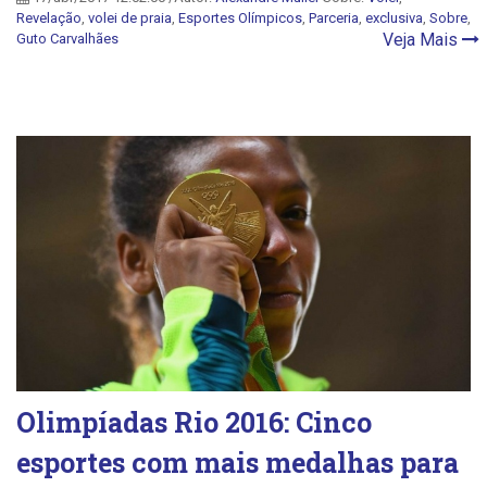
Revelação
,
volei de praia
,
Esportes Olímpicos
,
Parceria
,
exclusiva
,
Sobre
,
Veja Mais
Guto Carvalhães
Olimpíadas Rio 2016: Cinco
esportes com mais medalhas para