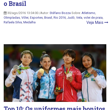
o Brasil
30/ago/2016 13:04:00 /Autor:
Stéfano Bozza
Sobre:
Atletismo
,
Olimpíadas
,
Vôlei
,
Esportes
,
Brasil
,
Rio 2016
,
Judô
,
Vela
,
volei de praia
,
Veja Mais
Rafaela Silva
,
Medalha
Top 10: Os uniformes mais bonitos