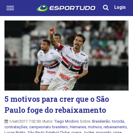
Login
5 motivos para crer que o São
Paulo foge do rebaixamento
1/set/2017 7:02:00 /Autor:
Tiago Modoro
Sobre:
Brasileirão
,
torcida
,
contratações
,
campeonato brasileiro
,
Hernanes
,
motivos
,
rebaixamento
,
Lucas Pratto
,
São Paulo Futebol Clube
,
cueva
,
Jucilei
,
morumbi
,
crise
,