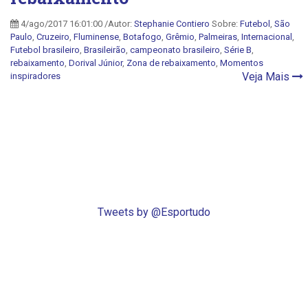
4/ago/2017 16:01:00 /Autor:
Stephanie Contiero
Sobre:
Futebol
,
São
Paulo
,
Cruzeiro
,
Fluminense
,
Botafogo
,
Grêmio
,
Palmeiras
,
Internacional
,
Futebol brasileiro
,
Brasileirão
,
campeonato brasileiro
,
Série B
,
rebaixamento
,
Dorival Júnior
,
Zona de rebaixamento
,
Momentos
Veja Mais
inspiradores
Tweets by @Esportudo