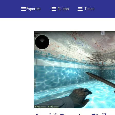
_ Esportes
-- _ Futebol
___ Times