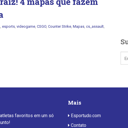
 raiz! 4 mapas que fazem
a
a
,
esports
,
videogame
,
CSGO
,
Counter Strike
,
Mapas
,
cs_assault
,
Su
Mais
 atletas favoritos em um só
Esportudo.com
junto!
Contato