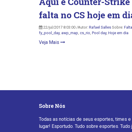
Aqui é Counter-Strike
falta no CS hoje em di
22/jul/2017 8:03:00 /Autor:
Rafael Salles
Sobre:
Falt
fy_pool_day
,
awp_map
,
cs_rio
,
Pool day
,
Hoje em dia
Veja Mais
Sobre Nós
Todas as notícias de seus esportes, times e
lugar! Esportudo. Tudo sobre esportes. Tudo 