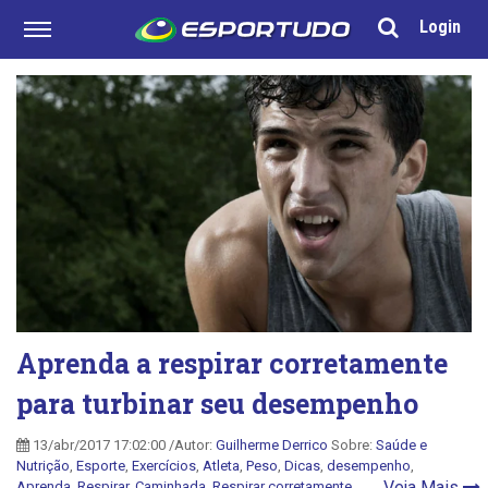
Login
Aprenda a respirar corretamente
para turbinar seu desempenho
13/abr/2017 17:02:00 /Autor:
Guilherme Derrico
Sobre:
Saúde e
Nutrição
,
Esporte
,
Exercícios
,
Atleta
,
Peso
,
Dicas
,
desempenho
,
Veja Mais
Aprenda
,
Respirar
,
Caminhada
,
Respirar corretamente