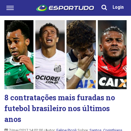
Login
8 contratações mais furadas no
futebol brasileiro nos últimos
anos
7/mai/2017 14:02:00 /Autor:
Felipe Picoli
Sobre:
Santos
,
Corinthians
,