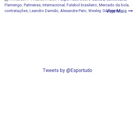
Flamengo
,
Palmeiras
,
Internacional
,
Futebol brasileiro
,
Mercado da bola
,
Veja Mais
contratações
,
Leandro Damião
,
Alexandre Pato
,
Wesley
,
Guilherme
Tweets by @Esportudo