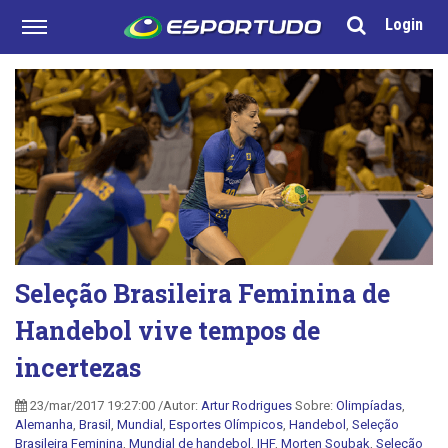
Login
Seleção Brasileira Feminina de
Handebol vive tempos de
incertezas
23/mar/2017 19:27:00 /Autor:
Artur Rodrigues
Sobre:
Olimpíadas
,
Alemanha
,
Brasil
,
Mundial
,
Esportes Olímpicos
,
Handebol
,
Seleção
Brasileira Feminina
,
Mundial de handebol
,
IHF
,
Morten Soubak
,
Seleção