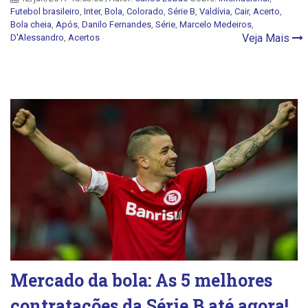
Futebol brasileiro
,
Inter
,
Bola
,
Colorado
,
Série B
,
Valdívia
,
Cair
,
Acerto
,
Bola cheia
,
Após
,
Danilo Fernandes
,
Série
,
Marcelo Medeiros
,
Veja Mais
D'Alessandro
,
Acertos
Mercado da bola: As 5 melhores
contratações da Série B até agora!