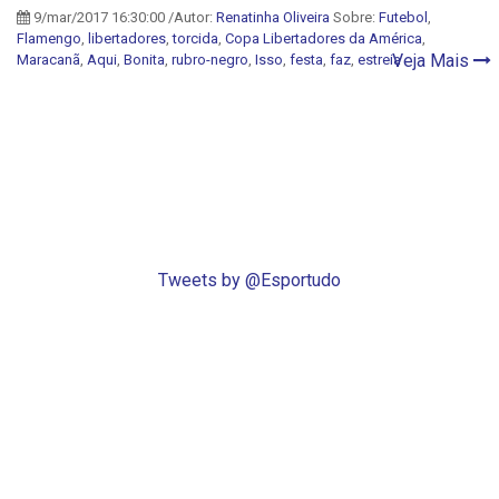
9/mar/2017 16:30:00 /Autor:
Renatinha Oliveira
Sobre:
Futebol
,
Flamengo
,
libertadores
,
torcida
,
Copa Libertadores da América
,
Veja Mais
Maracanã
,
Aqui
,
Bonita
,
rubro-negro
,
Isso
,
festa
,
faz
,
estreia
Tweets by @Esportudo