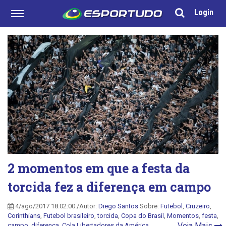
Login
2 momentos em que a festa da
torcida fez a diferença em campo
4/ago/2017 18:02:00 /Autor:
Diego Santos
Sobre:
Futebol
,
Cruzeiro
,
Corinthians
,
Futebol brasileiro
,
torcida
,
Copa do Brasil
,
Momentos
,
festa
,
Veja Mais
campo
,
diferença
,
Cola Libertadores da América