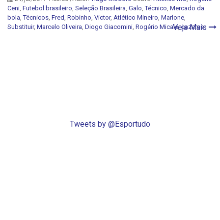
Ceni
,
Futebol brasileiro
,
Seleção Brasileira
,
Galo
,
Técnico
,
Mercado da
bola
,
Técnicos
,
Fred
,
Robinho
,
Victor
,
Atlético Mineiro
,
Marlone
,
Veja Mais
Substituir
,
Marcelo Oliveira
,
Diogo Giacomini
,
Rogério Micale
,
cazares
Tweets by @Esportudo