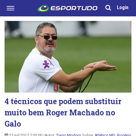
Login
4 técnicos que podem substituir
muito bem Roger Machado no
Galo
21/jul/2017 7:03:00 /Autor:
Tiago Modoro
Sobre:
Atlético MG
,
Rogério