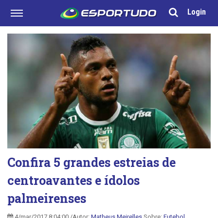
Login
Confira 5 grandes estreias de
centroavantes e ídolos
palmeirenses
4/mar/2017 8:04:00 /Autor:
Matheus Meirelles
Sobre:
Futebol
,