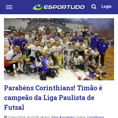
Login
Parabéns Corinthians! Timão é
campeão da Liga Paulista de
Futsal
2/dez/2016 16:35:00 /Autor:
Silas Agostinho
Sobre:
Corinthians
,