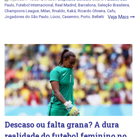
Paulo
,
Futebol Internacional
,
Real Madrid
,
Barcelona
,
Seleção Brasileira
,
Champions League
,
Milan
,
Rivaldo
,
Kaká
,
Ricardo Oliveira
,
Cafu
,
Veja Mais
Jogadores do São Paulo
,
Lúcio
,
Casemiro
,
Porto
,
Belletti
Descaso ou falta grana? A dura
realidade do futebol feminino no