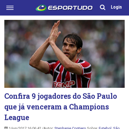
Login
Confira 9 jogadores do São Paulo
que já venceram a Champions
League
1/jun/2017 16:06:42 /Autor:
Stephanie Contiero
Sobre:
Futebol
,
São