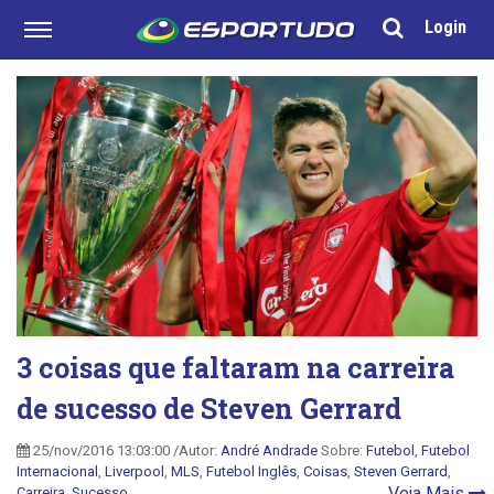
Login
3 coisas que faltaram na carreira
de sucesso de Steven Gerrard
25/nov/2016 13:03:00 /Autor:
André Andrade
Sobre:
Futebol
,
Futebol
Internacional
,
Liverpool
,
MLS
,
Futebol Inglês
,
Coisas
,
Steven Gerrard
,
Veja Mais
Carreira
,
Sucesso