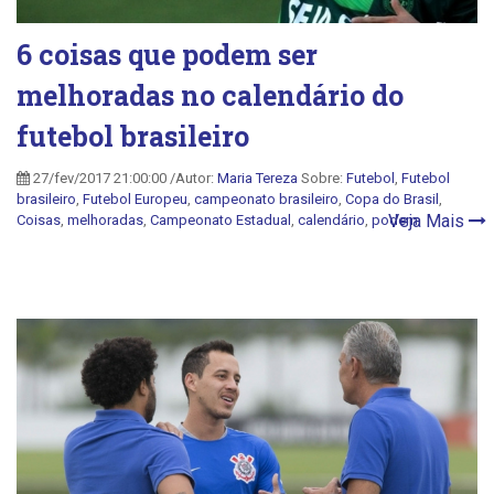
6 coisas que podem ser
melhoradas no calendário do
futebol brasileiro
27/fev/2017 21:00:00 /Autor:
Maria Tereza
Sobre:
Futebol
,
Futebol
brasileiro
,
Futebol Europeu
,
campeonato brasileiro
,
Copa do Brasil
,
Veja Mais
Coisas
,
melhoradas
,
Campeonato Estadual
,
calendário
,
podem