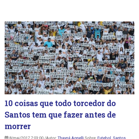
10 coisas que todo torcedor do
Santos tem que fazer antes de
morrer
8/mai/2017 7:03:00 /Autor:
Thayná Agnelli
Sobre:
Futebol
,
Santos
,