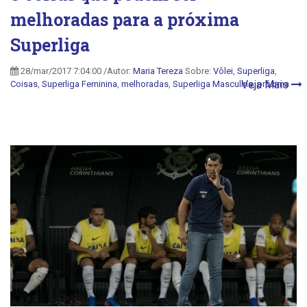
melhoradas para a próxima
Superliga
28/mar/2017 7:04:00 /Autor:
Maria Tereza
Sobre:
Vôlei
,
Superliga
,
Veja Mais
Coisas
,
Superliga Feminina
,
melhoradas
,
Superliga Masculina
,
próxima