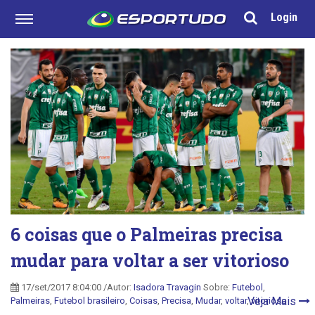
Login
6 coisas que o Palmeiras precisa
mudar para voltar a ser vitorioso
17/set/2017 8:04:00 /Autor:
Isadora Travagin
Sobre:
Futebol
,
Veja Mais
Palmeiras
,
Futebol brasileiro
,
Coisas
,
Precisa
,
Mudar
,
voltar
,
vitorioso