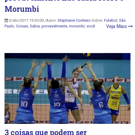
Morumbi
3/abr/2017 19:30:00 /Autor:
Stephanie Contiero
Sobre:
Futebol
,
São
Veja Mais
Paulo
,
Coisas
,
Sabia
,
provavelmente
,
morumbi
,
você
3 coisas que podem ser