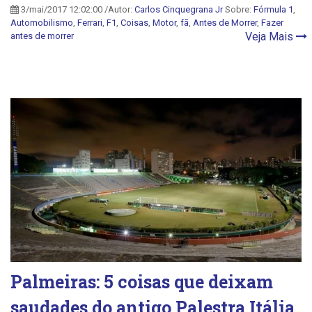
3/mai/2017 12:02:00 /Autor:
Carlos Cinquegrana Jr
Sobre:
Fórmula 1
,
Automobilismo
,
Ferrari
,
F1
,
Coisas
,
Motor
,
fã
,
Antes de Morrer
,
Fazer
Veja Mais
antes de morrer
Palmeiras: 5 coisas que deixam
saudades do antigo Palestra Itália