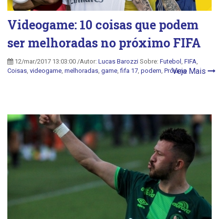
Videogame: 10 coisas que podem
ser melhoradas no próximo FIFA
12/mar/2017 13:03:00 /Autor:
Lucas Barozzi
Sobre:
Futebol
,
FIFA
,
Veja Mais
Coisas
,
videogame
,
melhoradas
,
game
,
fifa 17
,
podem
,
Próximo